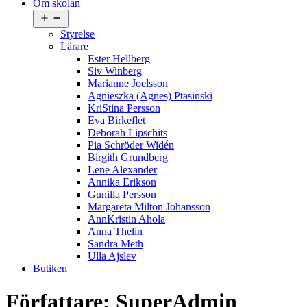
Om skolan
Öppna
meny
Styrelse
Lärare
Ester Hellberg
Siv Winberg
Marianne Joelsson
Agnieszka (Agnes) Ptasinski
KriStina Persson
Eva Birkeflet
Deborah Lipschits
Pia Schröder Widén
Birgith Grundberg
Lene Alexander
Annika Erikson
Gunilla Persson
Margareta Milton Johansson
AnnKristin Ahola
Anna Thelin
Sandra Meth
Ulla Ajslev
Butiken
Författare:
SuperAdmin