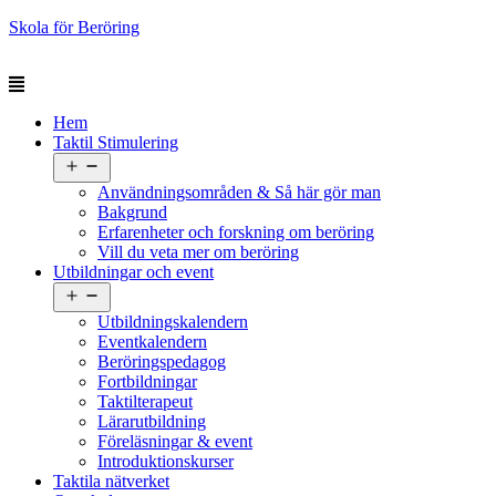
Skola för Beröring
Hem
Taktil Stimulering
Öppna
meny
Användningsområden & Så här gör man
Bakgrund
Erfarenheter och forskning om beröring
Vill du veta mer om beröring
Utbildningar och event
Öppna
meny
Utbildningskalendern
Eventkalendern
Beröringspedagog
Fortbildningar
Taktilterapeut
Lärarutbildning
Föreläsningar & event
Introduktionskurser
Taktila nätverket