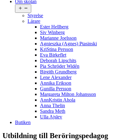
Om skolan
Öppna
meny
Styrelse
Lärare
Ester Hellberg
Siv Winberg
Marianne Joelsson
Agnieszka (Agnes) Ptasinski
KriStina Persson
Eva Birkeflet
Deborah Lipschits
Pia Schröder Widén
Birgith Grundberg
Lene Alexander
Annika Erikson
Gunilla Persson
Margareta Milton Johansson
AnnKristin Ahola
Anna Thelin
Sandra Meth
Ulla Ajslev
Butiken
Utbildning till Beröringspedagog