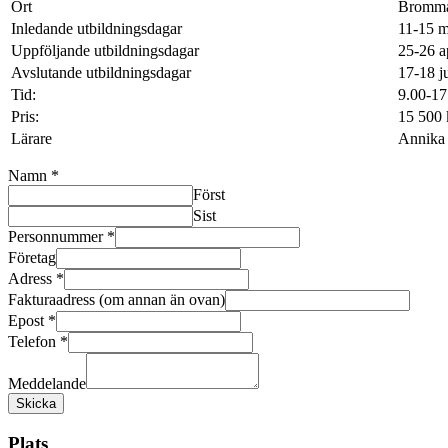
Ort
Bromma
Inledande utbildningsdagar
11-15 m
Uppföljande utbildningsdagar
25-26 a
Avslutande utbildningsdagar
17-18 j
Tid:
9.00-17
Pris:
15 500 
Lärare
Annika 
Namn
*
Först
Sist
Personnummer
*
Företag
Adress
*
Fakturaadress (om annan än ovan)
Epost
*
Telefon
*
Meddelande
Skicka
Plats