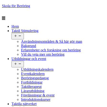
Skola för Beröring
Hem
Taktil Stimulering
Öppna
meny
Användningsområden & Så här gör man
Bakgrund
Erfarenheter och forskning om beröring
Vill du veta mer om beröring
Utbildningar och event
Öppna
meny
Utbildningskalendern
Eventkalendern
Beröringspedagog
Fortbildningar
Taktilterapeut
Lärarutbildning
Föreläsningar & event
Introduktionskurser
Taktila nätverket