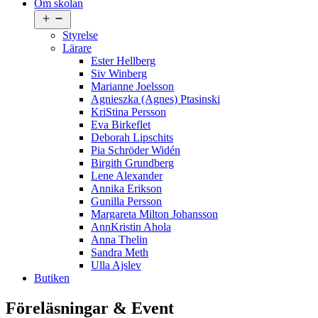
Om skolan
Öppna
meny
Styrelse
Lärare
Ester Hellberg
Siv Winberg
Marianne Joelsson
Agnieszka (Agnes) Ptasinski
KriStina Persson
Eva Birkeflet
Deborah Lipschits
Pia Schröder Widén
Birgith Grundberg
Lene Alexander
Annika Erikson
Gunilla Persson
Margareta Milton Johansson
AnnKristin Ahola
Anna Thelin
Sandra Meth
Ulla Ajslev
Butiken
Föreläsningar & Event