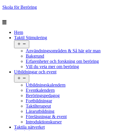
Skola för Beröring
Hem
Taktil Stimulering
Öppna
meny
Användningsområden & Så här gör man
Bakgrund
Erfarenheter och forskning om beröring
Vill du veta mer om beröring
Utbildningar och event
Öppna
meny
Utbildningskalendern
Eventkalendern
Beröringspedagog
Fortbildningar
Taktilterapeut
Lärarutbildning
Föreläsningar & event
Introduktionskurser
Taktila nätverket