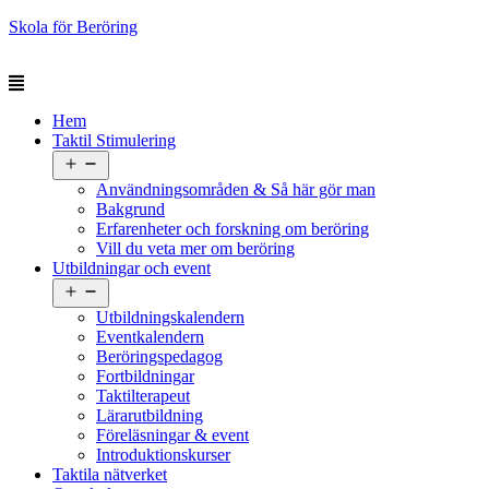
Skola för Beröring
Hem
Taktil Stimulering
Öppna
meny
Användningsområden & Så här gör man
Bakgrund
Erfarenheter och forskning om beröring
Vill du veta mer om beröring
Utbildningar och event
Öppna
meny
Utbildningskalendern
Eventkalendern
Beröringspedagog
Fortbildningar
Taktilterapeut
Lärarutbildning
Föreläsningar & event
Introduktionskurser
Taktila nätverket