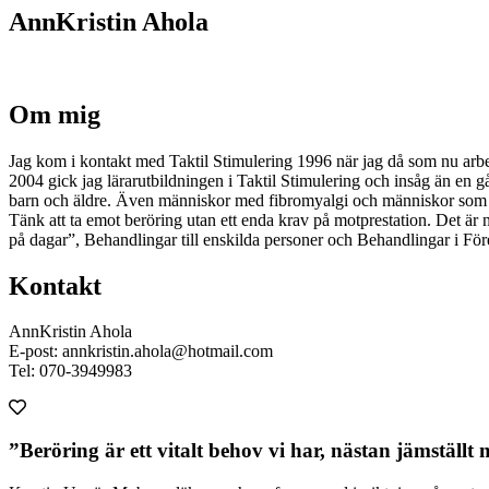
AnnKristin Ahola
Om mig
Jag kom i kontakt med Taktil Stimulering 1996 när jag då som nu arbet
2004 gick jag lärarutbildningen i Taktil Stimulering och insåg än en
barn och äldre. Även människor med fibromyalgi och människor som ham
Tänk att ta emot beröring utan ett enda krav på motprestation. Det är
på dagar”, Behandlingar till enskilda personer och Behandlingar i Fö
Kontakt
AnnKristin Ahola
E-post: annkristin.ahola@hotmail.com
Tel: 070-3949983
”Beröring är ett vitalt behov vi har, nästan jämställt