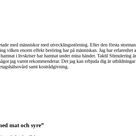
ade med människor med utvecklingsstörning. Efter den första stormande 
 gång vilken enorm effekt beröring har på människan. Jag har erfarenhe
nat i livskriser har hamnat under mina händer. Taktil Stimulering är o
 något jag varmt rekommenderar. Det jag kan erbjuda dig är utbildninga
retagshälsovård samt kostrådgivning.
 med mat och syre”