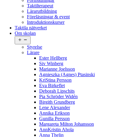
Fortbildningar
Taktilterapeut
Lärarutbildning
Föreläsningar & event
Introduktionskurser
Taktila nätverket
Om skolan
Öppna
meny
Styrelse
Lärare
Ester Hellberg
Siv Winberg
Marianne Joelsson
Agnieszka (Agnes) Ptasinski
KriStina Persson
Eva Birkeflet
Deborah Lipschits
Pia Schröder Widén
Birgith Grundberg
Lene Alexander
Annika Erikson
Gunilla Persson
Margareta Milton Johansson
AnnKristin Ahola
Anna Thelin