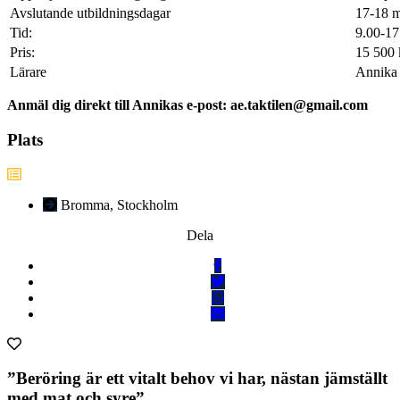
Avslutande utbildningsdagar
17-18 m
Tid:
9.00-17
Pris:
15 500 
Lärare
Annika 
Anmäl dig direkt till Annikas e-post: ae.taktilen@gmail.com
Plats
Bromma, Stockholm
Dela
”Beröring är ett vitalt behov vi har, nästan jämställt
med mat och syre”