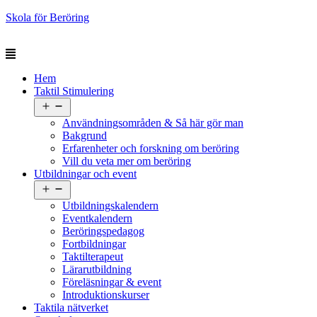
Skola för Beröring
Hem
Taktil Stimulering
Öppna
meny
Användningsområden & Så här gör man
Bakgrund
Erfarenheter och forskning om beröring
Vill du veta mer om beröring
Utbildningar och event
Öppna
meny
Utbildningskalendern
Eventkalendern
Beröringspedagog
Fortbildningar
Taktilterapeut
Lärarutbildning
Föreläsningar & event
Introduktionskurser
Taktila nätverket