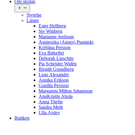
Om skolan
Öppna
meny
Styrelse
Lärare
Ester Hellberg
Siv Winberg
Marianne Joelsson
Agnieszka (Agnes) Ptasinski
KriStina Persson
Eva Birkeflet
Deborah Lipschits
Pia Schröder Widén
Birgith Grundberg
Lene Alexander
Annika Erikson
Gunilla Persson
Margareta Milton Johansson
AnnKristin Ahola
Anna Thelin
Sandra Meth
Ulla Ajslev
Butiken